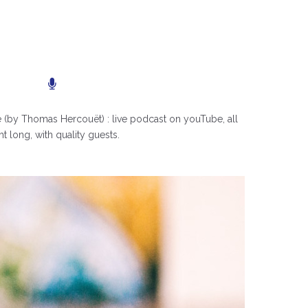
le (by Thomas Hercouët) : live podcast on youTube, all
ht long, with quality guests.